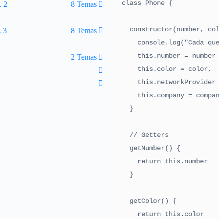
class Phone {

. 2
8 Temas
  constructor(number, color, networkProvider, company) {

. 3
8 Temas
    console.log("Cada que se instancie un objeto, entra al constructor")

    this.number = number

2 Temas
    this.color = color,

    this.networkProvider = networkProvider,

    this.company = company

  }

  // Getters

  getNumber() {

    return this.number

  }

  getColor() {

    return this.color
