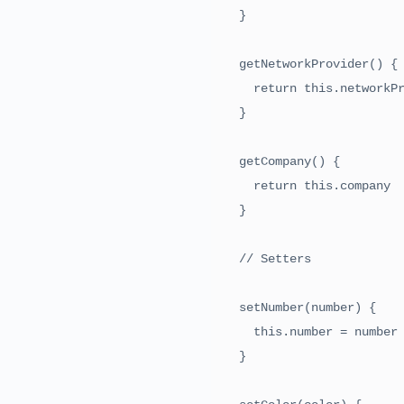
  }

  getNetworkProvider() {

    return this.networkProvider

  }

  getCompany() {

    return this.company

  }

  // Setters

  setNumber(number) {

    this.number = number

  }
