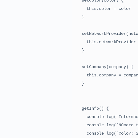
  setColor(color) {

    this.color = color

  }

  setNetworkProvider(networkProvider) {

    this.networkProvider = networkProvider

  }

  setCompany(company) {

    this.company = company

  }

  getInfo() {

    console.log("Información de este celular")

    console.log(`Número telefónico: ${this.getNumber()}`)

    console.log(`Color: ${this.getColor()}`)
