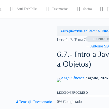
g
Azul TechTalks
Testimonios
Socios
Curso profesional de React
6.- Fund
Lección 7, Tema 7
EN PROGR
←
Anterior
Sig
6.7.- Intro a Ja
a Objetos)
Angel Sánchez
7 agosto, 2026
LECCIÓN PROGRESO
0% Completado
4 Temas
|
1 Cuestionario