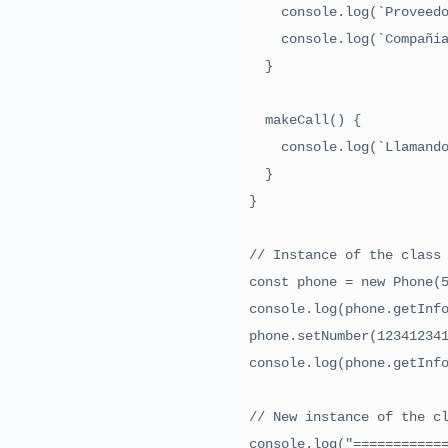
    console.log(`Proveedor de red: ${this.getNetworkProvider()}`)

    console.log(`Compañia: ${this.getCompany()}`)

  }

  makeCall() {

    console.log(`Llamando al número ${this.getNumber()}`)

  }

}

// Instance of the class

const phone = new Phone(5
console.log(phone.getInfo
phone.setNumber(123412341
console.log(phone.getInfo
// New instance of the cl
console.log("============