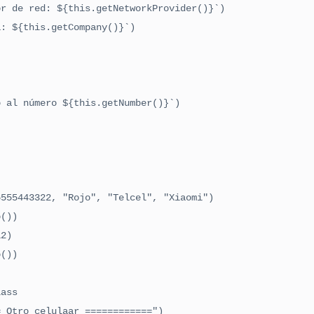
555443322, "Rojo", "Telcel", "Xiaomi")

())

2)

())

ass

 Otro celulaar ============")
