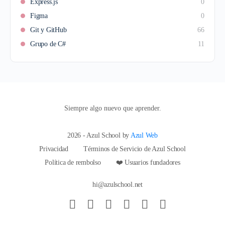
Express.js
0
Figma
0
Git y GitHub
66
Grupo de C#
11
Siempre algo nuevo que aprender.
2026 - Azul School by
Azul Web
Privacidad
Términos de Servicio de Azul School
Política de rembolso
❤️ Usuarios fundadores
hi@azulschool.net