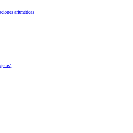
aciones aritméticas
bjetos)