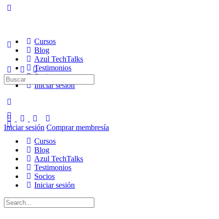
Cursos
Blog
Azul TechTalks
Testimonios
Socios
Buscar:
Iniciar sesión
Iniciar sesión
Comprar membresía
Cursos
Blog
Azul TechTalks
Testimonios
Socios
Iniciar sesión
Buscar: