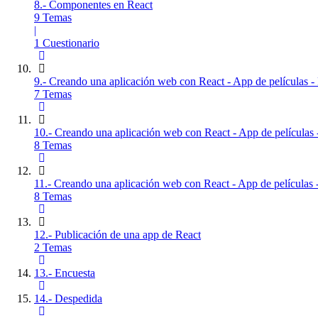
8.- Componentes en React
9 Temas
|
1 Cuestionario
9.- Creando una aplicación web con React - App de películas - 
7 Temas
10.- Creando una aplicación web con React - App de películas -
8 Temas
11.- Creando una aplicación web con React - App de películas -
8 Temas
12.- Publicación de una app de React
2 Temas
13.- Encuesta
14.- Despedida