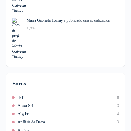
María Gabriela Tornay
a publicado una actualización
a year
Foros
.NET
0
Alexa Skills
3
Algebra
4
Análisis de Datos
3
Angular
1