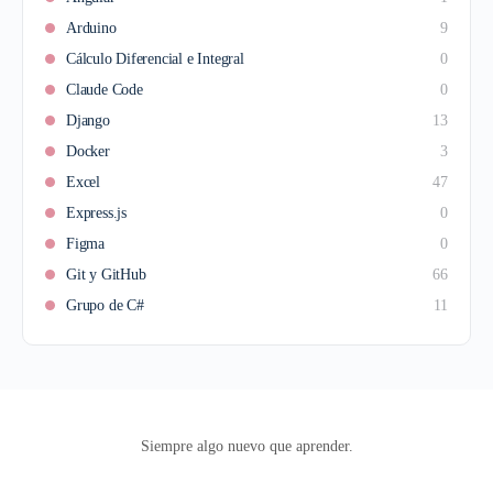
Arduino
9
Cálculo Diferencial e Integral
0
Claude Code
0
Django
13
Docker
3
Excel
47
Express.js
0
Figma
0
Git y GitHub
66
Grupo de C#
11
Siempre algo nuevo que aprender.