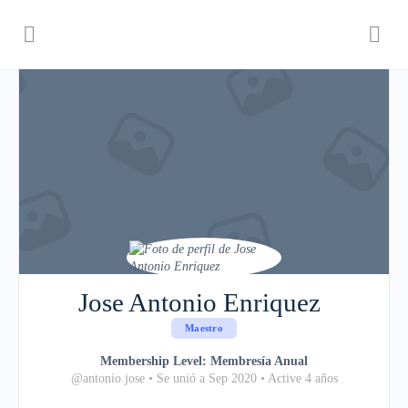
Jose Antonio Enriquez
Maestro
Membership Level: Membresía Anual
@antonio.jose
•
Se unió a Sep 2020
•
Active 4 años