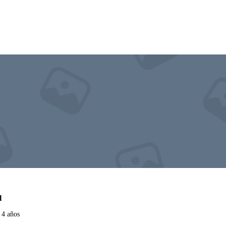
l
 4 años