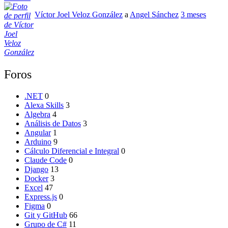
Víctor Joel Veloz González
a
Angel Sánchez
3 meses
Foros
.NET
0
Alexa Skills
3
Algebra
4
Análisis de Datos
3
Angular
1
Arduino
9
Cálculo Diferencial e Integral
0
Claude Code
0
Django
13
Docker
3
Excel
47
Express.js
0
Figma
0
Git y GitHub
66
Grupo de C#
11