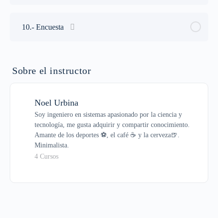
5.5.- Funciones personalizadas MTVF
7.1.- Monitorizar los erroes de MSSQL
4.8.- Dynamic Data Masking
3.10.- Autorizar y denegar acceso de usuario
10.- Encuesta
5.6.- Qué son los triggers
7.2.- Configurar correo electrónico
3.11.- Gestionar acceso a los objetos
5.7.- Trigger de inserción con after e inserted
7.3.- Auditar con triggers
Sobre el instructor
Examen 2 | MSSQL
5.8.- Trigger de actualización con after e inserted
7.4.- Trabajar con triggers
Noel Urbina
5.9.- Trigger de eliminación con after e inserted
Soy ingeniero en sistemas apasionado por la ciencia y
7.5.- Introducción a tablas temporales
tecnología, me gusta adquirir y compartir conocimiento.
5.10.- Qué son los procedimientos almacenados
Amante de los deportes ⚽️, el café ☕️ y la cerveza🍺.
7.6.- Introducción a los eventos extendidos
Minimalista.
4 Cursos
5.11.- Crear procedimiento almacenado simple
7.7.- SQL Profiler
5.12.- Parámetros por defecto en los procedimientos
7.8.- Eventos extendidos
almacenados