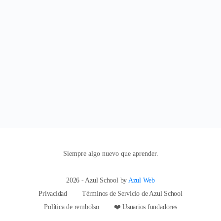
Examen 7 | MSSQL
5.13.- Parámetros de salida para un procedimiento
almacenado
5.14.- Qué son las vistas
5.15.- Cómo crear una vista
Examen 5 | MSSQL
Siempre algo nuevo que aprender.
2026 - Azul School by
Azul Web
Privacidad
Términos de Servicio de Azul School
Política de rembolso
❤️ Usuarios fundadores