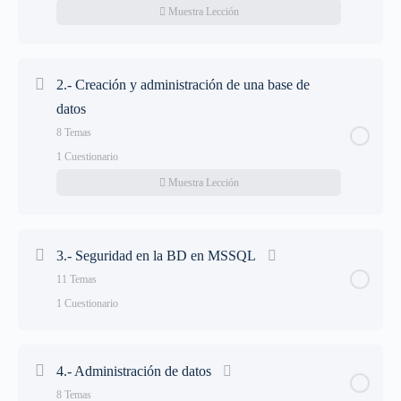
Muestra Lección
Lección Contenido
0% Completado
0/6 Steps
2.- Creación y administración de una base de
datos
1.1.- Instalación de MSSQL en Windows
8 Temas
1 Cuestionario
1.2.- Instalación en linux (Debian dist)
Muestra Lección
1.3.- Creación de un contenedor de MSSQL
Lección Contenido
0% Completado
0/8 Steps
3.- Seguridad en la BD en MSSQL
1.4.- Instalación de SSMS
11 Temas
2.1.- Creación de una base de datos en MSSQL
1 Cuestionario
1.5.- Instalar command-line tool
2.2.- Configuración de instancias
Lección Contenido
0% Completado
0/11 Steps
1.6.- Instalar Azure Data Studio
4.- Administración de datos
2.3.- Más opciones de configuración de instancias
8 Temas