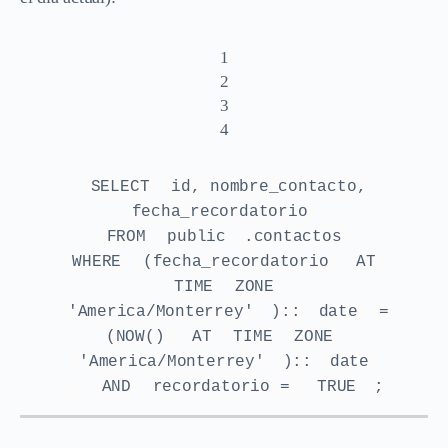
1
2
3
4
SELECT
id, nombre_contacto,
fecha_recordatorio
FROM
public
.contactos
WHERE
(fecha_recordatorio
AT
TIME
ZONE
'America/Monterrey'
)::
date
=
(NOW()
AT
TIME
ZONE
'America/Monterrey'
)::
date
AND
recordatorio =
TRUE
;