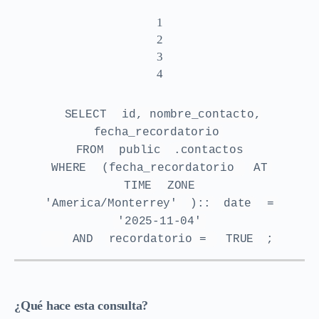
1
2
3
4
SELECT
id, nombre_contacto,
fecha_recordatorio
FROM
public
.contactos
WHERE
(fecha_recordatorio
AT
TIME
ZONE
'America/Monterrey'
)::
date
=
'2025-11-04'
AND
recordatorio =
TRUE
;
¿Qué hace esta consulta?