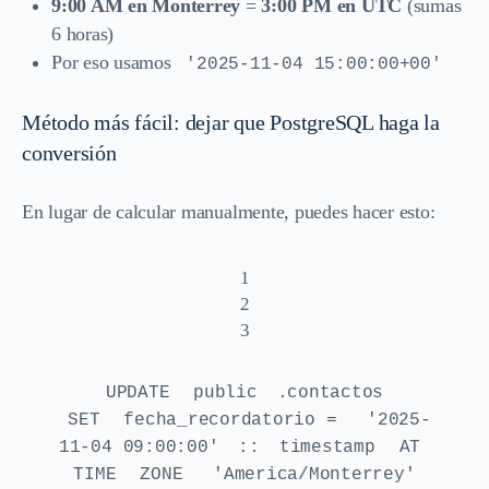
9:00 AM en Monterrey
=
3:00 PM en UTC
(sumas
6 horas)
Por eso usamos
'2025-11-04 15:00:00+00'
Método más fácil: dejar que PostgreSQL haga la
conversión
En lugar de calcular manualmente, puedes hacer esto:
1
2
3
UPDATE
public
.contactos
SET
fecha_recordatorio =
'2025-
11-04 09:00:00'
::
timestamp
AT
TIME
ZONE
'America/Monterrey'