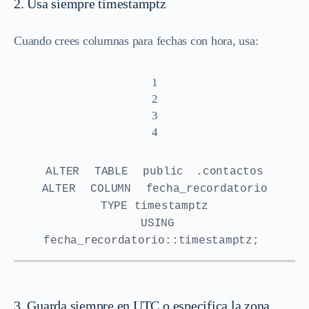
2. Usa siempre timestamptz
Cuando crees columnas para fechas con hora, usa:
1
2
3
4
ALTER
TABLE
public
.contactos
ALTER
COLUMN
fecha_recordatorio
TYPE timestamptz
USING
fecha_recordatorio::timestamptz;
3. Guarda siempre en UTC o especifica la zona