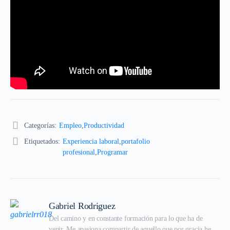
Categorías:
Empleo
,
Productividad
Etiquetados:
Experiencia laboral
,
portafolio
profesional
,
Programar
Gabriel Rodriguez
Del camino y en constante formación para lo que ha de 
venir. Me apasiona compartir de aquello que por gracia he 