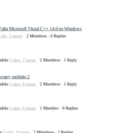
s
: Falta Microsoft Visual C++ 14.0 en Windows
 año, 5 meses
2 Miembros
·
6 Replies
ndido
5 años, 7 meses
2 Miembros
·
1 Reply
scrapy, módulo 2
ndido
5 años, 8 meses
2 Miembros
·
1 Reply
ndido
5 años, 8 meses
1 Miembro
·
0 Replies
do
5 años, 9 meses
2 Miembros
·
2 Replies