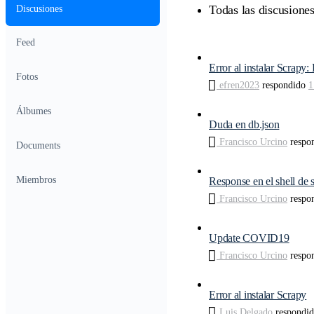
Todas las discusione
Discusiones
Feed
Error al instalar Scrapy
Fotos
efren2023
respondido
1
Álbumes
Duda en db.json
Francisco Urcino
respo
Documents
Miembros
Response en el shell de 
Francisco Urcino
respo
Update COVID19
Francisco Urcino
respo
Error al instalar Scrapy
Luis Delgado
respondi