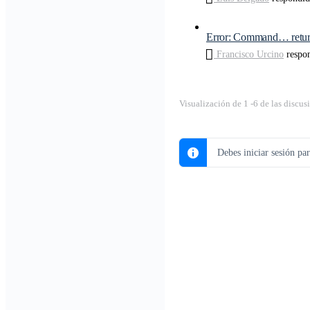
Error: Command… return
Francisco Urcino
respo
Visualización de 1 -6 de las discus
Debes iniciar sesión pa