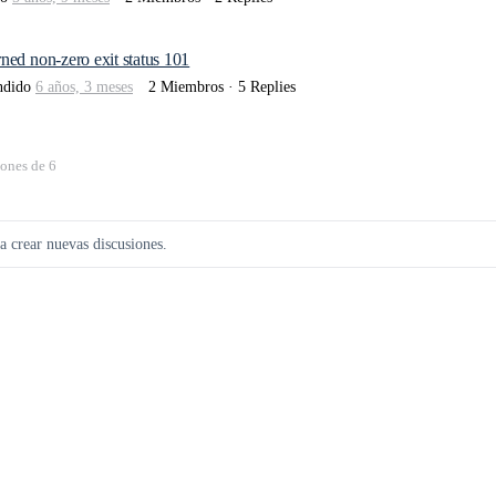
ed non-zero exit status 101
ndido
6 años, 3 meses
2 Miembros
·
5 Replies
iones de 6
ra crear nuevas discusiones.