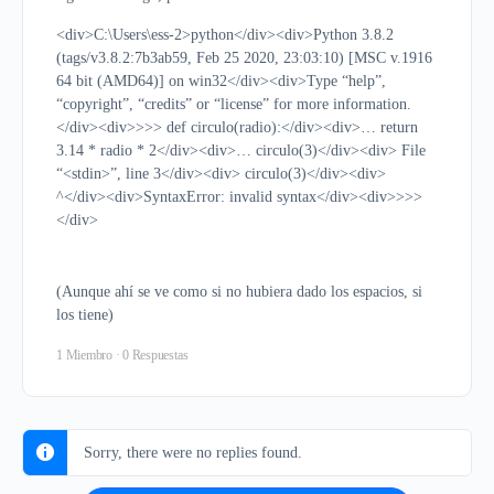
<div>C:\Users\ess-2>python</div><div>Python 3.8.2
(tags/v3.8.2:7b3ab59, Feb 25 2020, 23:03:10) [MSC v.1916
64 bit (AMD64)] on win32</div><div>Type “help”,
“copyright”, “credits” or “license” for more information.
</div><div>>>> def circulo(radio):</div><div>… return
3.14 * radio * 2</div><div>… circulo(3)</div><div> File
“<stdin>”, line 3</div><div> circulo(3)</div><div>
^</div><div>SyntaxError: invalid syntax</div><div>>>>
</div>
(Aunque ahí se ve como si no hubiera dado los espacios, si
los tiene)
1 Miembro
·
0 Respuestas
Sorry, there were no replies found.