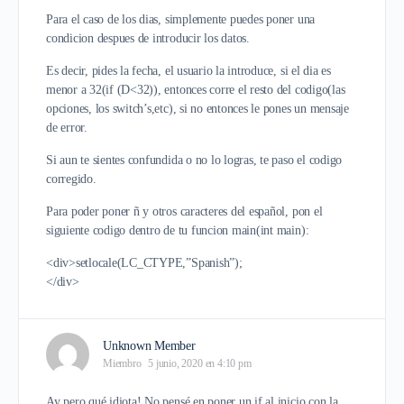
Para el caso de los dias, simplemente puedes poner una
condicion despues de introducir los datos.
Es decir, pides la fecha, el usuario la introduce, si el dia es
menor a 32(if (D<32)), entonces corre el resto del codigo(las
opciones, los switch’s,etc), si no entonces le pones un mensaje
de error.
Si aun te sientes confundida o no lo logras, te paso el codigo
corregido.
Para poder poner ñ y otros caracteres del español, pon el
siguiente codigo dentro de tu funcion main(int main):
<div>setlocale(LC_CTYPE,”Spanish”);
</div>
Unknown Member
Miembro
5 junio, 2020 en 4:10 pm
Ay pero qué idiota! No pensé en poner un if al inicio con la