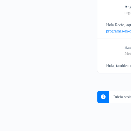
Ang
org
Hola Rocio, aqu
programas-en-c
San
Mie
Hola, tambien m
Inicia ses