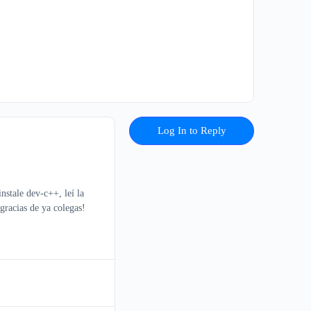
Log In to Reply
nstale dev-c++, leí la
gracias de ya colegas!