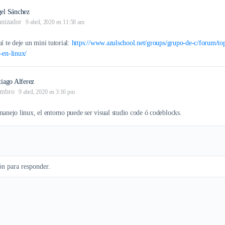
el Sánchez
anizador
9 abril, 2020 en 11:58 am
í te deje un mini tutorial:
https://www.azulschool.net/groups/grupo-de-c/forum/to
-en-linux/
tiago Alferez
mbro
9 abril, 2020 en 3:16 pm
anejo linux, el entorno puede ser visual studio code ó codeblocks.
ión para responder.