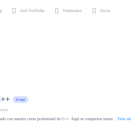
g
Azul TechTalks
Testimonios
Socios
C++
Grupo
meses
nado con nuestro curso profesional de C++. Aquí se comparten temas...
View m