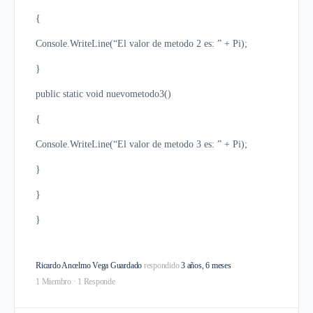
{
Console.WriteLine(“El valor de metodo 2 es: ” + Pi);
}
public static void nuevometodo3()
{
Console.WriteLine(“El valor de metodo 3 es: ” + Pi);
}
}
}
Ricardo Ancelmo Vega Guardado
respondido
3 años, 6 meses
1 Miembro
·
1 Responde