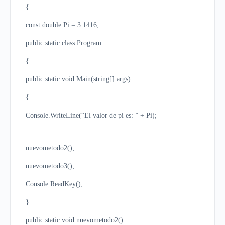
{
const double Pi = 3.1416;
public static class Program
{
public static void Main(string[] args)
{
Console.WriteLine(“El valor de pi es: ” + Pi);
nuevometodo2();
nuevometodo3();
Console.ReadKey();
}
public static void nuevometodo2()