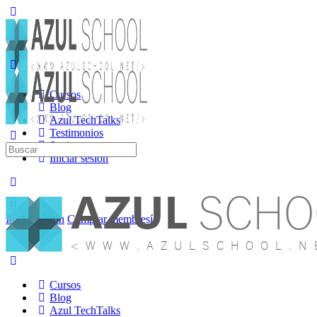
Cursos
Blog
Azul TechTalks
Testimonios
Socios
Buscar:
Iniciar sesión
Iniciar sesión
Comprar membresía
Cursos
Blog
Azul TechTalks