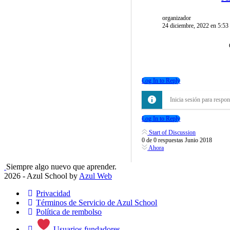
organizador
24 diciembre, 2022 en 5:53
Log In to Reply
Inicia sesión para respon
Log In to Reply
Start of Discussion
0
de
0
respuestas
Junio 2018
Ahora
Siempre algo nuevo que aprender.
2026 - Azul School by
Azul Web
Privacidad
Términos de Servicio de Azul School
Política de rembolso
Usuarios fundadores