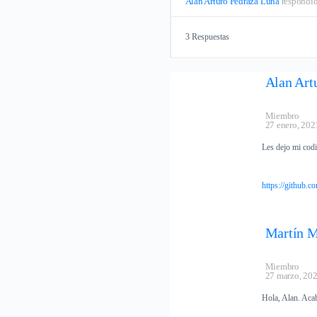
Alan Arturo Pedraza Luna
respondi
3 Respuestas
Alan Art
Miembro
27 enero, 202
Les dejo mi codi
https://github.
Martín M
Miembro
27 marzo, 20
Hola, Alan. Acab