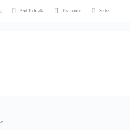
g
Azul TechTalks
Testimonios
Socios
ses