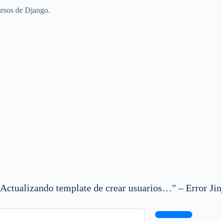
ursos de Django.
tualizando template de crear usuarios…" – Error Jin
Log In to Reply