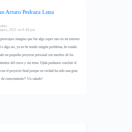
an Arturo Pedraza Luna
mbro
arzo, 2021 en 9:49 pm
 preocupes imagino que fue algo super raro en mi entorno
l o algo asi, ya no he tenido ningún problema, he estado
ndo un pequeño proyecto personal con muchos de los
mentos del curso y sin tema. Ojala podamos concluir el
 con el proyecto final porque en verdad ha sido una gran
e de conocimiento!! Un saludo!