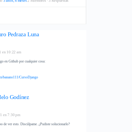
do
5 años, 4 meses
2 Miembros
·
3 Respuestas
uro Pedraza Luna
1 en 10:22 am
go en Github por cualquier cosa:
com/banano111/CursoDjango
elo Godínez
21 en 7:30 pm
o de ver esto. Discúlpame. ¿Pudiste solucionarlo?