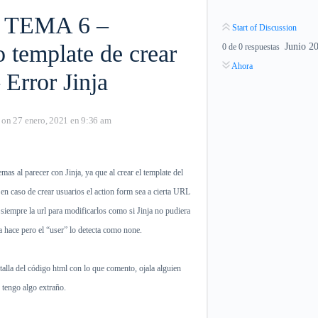
 TEMA 6 –
Start of Discussion
 template de crear
Junio 2
0
de
0
respuestas
Ahora
Error Jinja
on 27 enero, 2021 en 9:36 am
as al parecer con Jinja, ya que al crear el template del
 en caso de crear usuarios el action form sea a cierta URL
siempre la url para modificarlos como si Jinja no pudiera
la hace pero el “user” lo detecta como none.
talla del código html con lo que comento, ojala alguien
 tengo algo extraño.