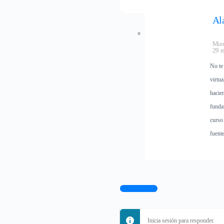
Al
Mie
29 m
No te
virtua
hacie
funda
curso
fuent
Log In to Reply
Inicia sesión para responder.