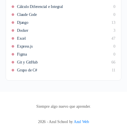
Cálculo Diferencial e Integral
0
Claude Code
0
Django
13
Docker
3
Excel
47
Express.js
0
Figma
0
Git y GitHub
66
Grupo de C#
11
Siempre algo nuevo que aprender.
2026 - Azul School by
Azul Web