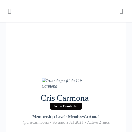
Cris Carmona
Socio Fundador
Membership Level: Membresía Anual
@criscarmoona
•
Se unió a Jul 2021
•
Active 2 años