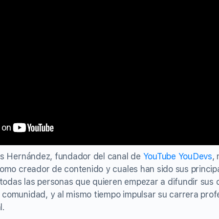
los Hernández, fundador del canal de
YouTube YouDevs
,
como creador de contenido y cuales han sido sus principa
a todas las personas que quieren empezar a difundir sus
 comunidad, y al mismo tiempo impulsar su carrera prof
l.