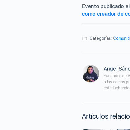
Evento publicado e
como creador de co
Categorías:
Comunid
Angel Sán
Fundador de A
a las demás p
este luchando 
Artículos relac