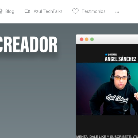
Blog
Azul TechTalks
Testimonios