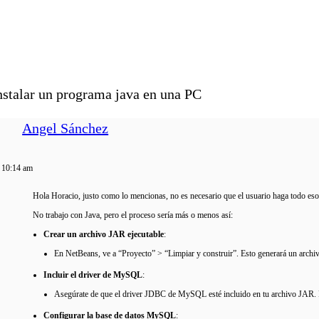
nstalar un programa java en una PC
Angel Sánchez
n 10:14 am
Hola Horacio, justo como lo mencionas, no es necesario que el usuario haga todo eso
No trabajo con Java, pero el proceso sería más o menos así:
Crear un archivo JAR ejecutable
:
En NetBeans, ve a “Proyecto” > “Limpiar y construir”. Esto generará un archi
Incluir el driver de MySQL
:
Asegúrate de que el driver JDBC de MySQL esté incluido en tu archivo JAR. P
Configurar la base de datos MySQL
: