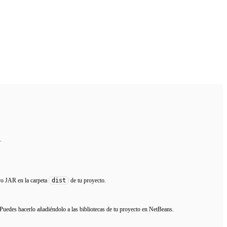
.
dist
vo JAR en la carpeta
de tu proyecto.
uedes hacerlo añadiéndolo a las bibliotecas de tu proyecto en NetBeans.