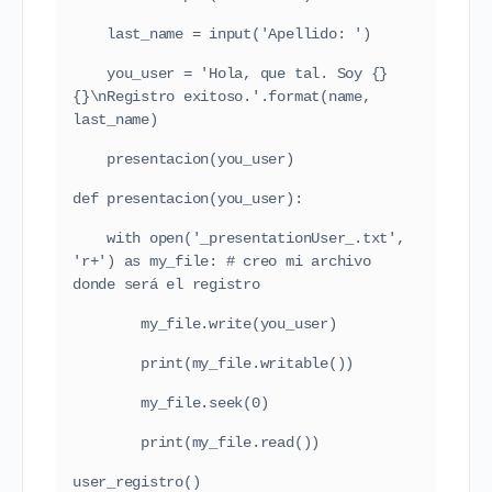
    last_name = input('Apellido: ')
    you_user = 'Hola, que tal. Soy {} 
{}\nRegistro exitoso.'.format(name, 
last_name)
    presentacion(you_user)
def presentacion(you_user):
    with open('_presentationUser_.txt', 
'r+') as my_file: # creo mi archivo 
donde será el registro
        my_file.write(you_user)
        print(my_file.writable())
        my_file.seek(0)
        print(my_file.read())
user_registro()