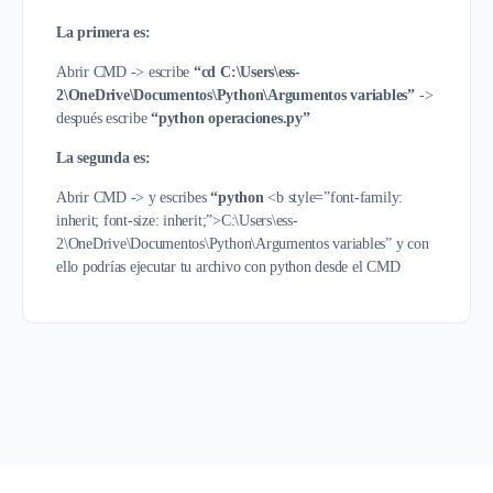
La primera es:
Abrir CMD -> escribe
“cd C:\Users\ess-
2\OneDrive\Documentos\Python\Argumentos variables”
->
después escribe
“python operaciones.py”
La segunda es:
Abrir CMD -> y escribes
“python
<b style=”font-family:
inherit; font-size: inherit;”>C:\Users\ess-
2\OneDrive\Documentos\Python\Argumentos variables”
y con
ello podrías ejecutar tu archivo con python desde el CMD