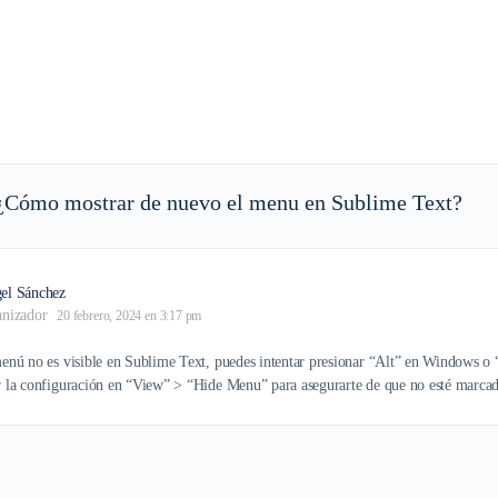
¿Cómo mostrar de nuevo el menu en Sublime Text?
el Sánchez
anizador
20 febrero, 2024 en 3:17 pm
 menú no es visible en Sublime Text, puedes intentar presionar “Alt” en Window
r la configuración en “View” > “Hide Menu” para asegurarte de que no esté marca