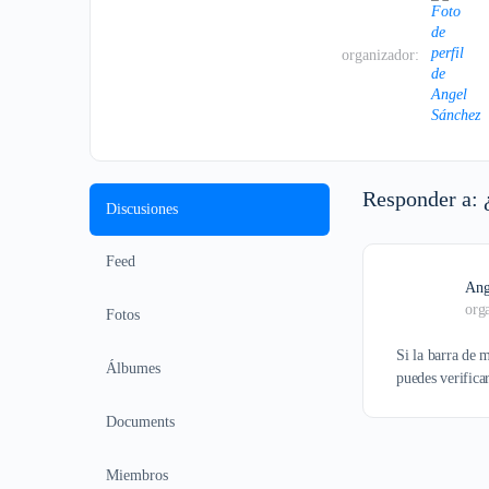
organizador:
Responder a: 
Discusiones
Feed
Ang
org
Fotos
Si la barra de
Álbumes
puedes verifica
Documents
Miembros