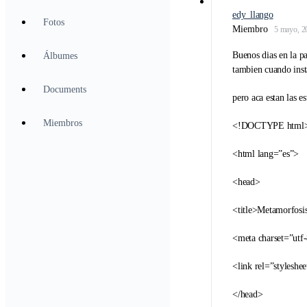
edy_llango
Fotos
Miembro
5 mayo, 2
Buenos dias en la pa
Álbumes
tambien cuando insta
Documents
pero aca estan las es
Miembros
<!DOCTYPE html
<html lang=”es”>
<head>
<title>Metamorfosis
<meta charset=”utf
<link rel=”styleshe
</head>