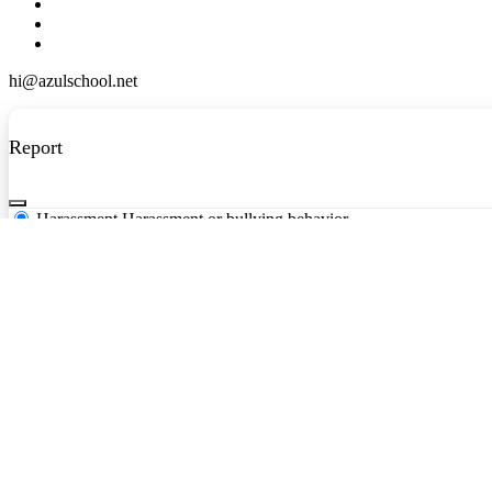
hi@azulschool.net
Report
Harassment
Harassment or bullying behavior
Inappropriate
Contains mature or sensitive content
Misinformation
Contains misleading or false information
Offensive
Contains abusive or derogatory content
Suspicious
Contains spam, fake content or potential malware
Otro
Report
Block Member?