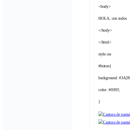
<body>
HOLA, con todos
</body>
</html>
style.css
#boton{
background: #3A28
color: #ffffff;
}