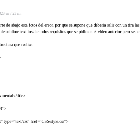
023 en 7:23 am
rte de abajo esta fotos del error, por que se supone que deberia salir con un tira lar
le sublime text instale todos requisitos que se pidio en el video anterior pero se ac
tructura que realize:
>
 mental</title>
-8″>
et” type=”text/css” href=”CSS/style.css”>