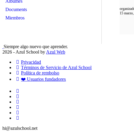
Álbumes
organizad
Documents
15 marzo,
Miembros
Siempre algo nuevo que aprender.
2026 - Azul School by
Azul Web
Privacidad
Términos de Servicio de Azul School
Política de rembolso
❤️ Usuarios fundadores
hi@azulschool.net