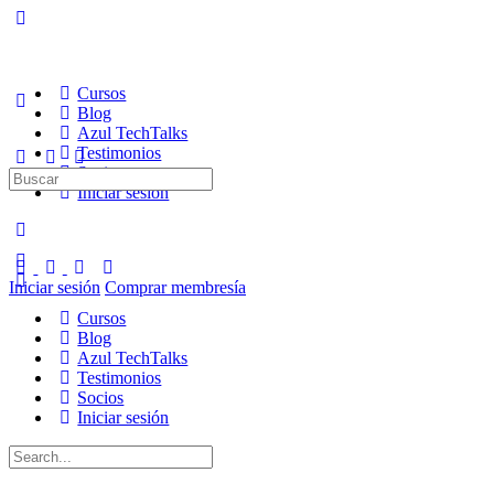
Cursos
Blog
Azul TechTalks
Testimonios
Socios
Buscar:
Iniciar sesión
Iniciar sesión
Comprar membresía
Cursos
Blog
Azul TechTalks
Testimonios
Socios
Iniciar sesión
Buscar: