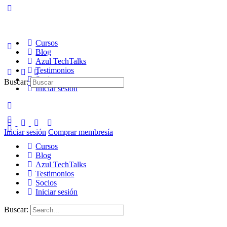
Cursos
Blog
Azul TechTalks
Testimonios
Socios
Buscar:
Iniciar sesión
Iniciar sesión
Comprar membresía
Cursos
Blog
Azul TechTalks
Testimonios
Socios
Iniciar sesión
Buscar: