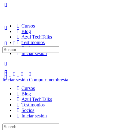
Cursos
Blog
Azul TechTalks
Testimonios
Socios
Buscar:
Iniciar sesión
Iniciar sesión
Comprar membresía
Cursos
Blog
Azul TechTalks
Testimonios
Socios
Iniciar sesión
Buscar: