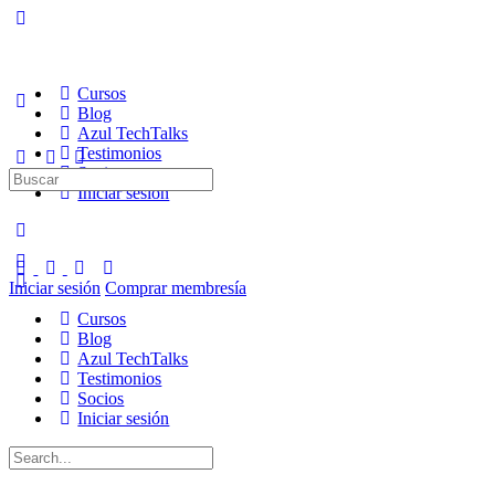
Cursos
Blog
Azul TechTalks
Testimonios
Socios
Buscar:
Iniciar sesión
Iniciar sesión
Comprar membresía
Cursos
Blog
Azul TechTalks
Testimonios
Socios
Iniciar sesión
Buscar: