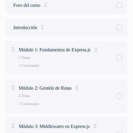
Foro del curso
Introducción
Módulo 1: Fundamentos de Express.js
5 Temas
1 Cuestionario
Lección Contenido
0% Completado
0/5 Steps
Módulo 2: Gestión de Rutas
8 Temas
1.1.- Historia y ventajas de Expressjs
1 Cuestionario
1.2.- Configuración del entorno e inicio de un proyecto con
Lección Contenido
0% Completado
0/8 Steps
Express.js
Módulo 3: Middlewares en Express.js