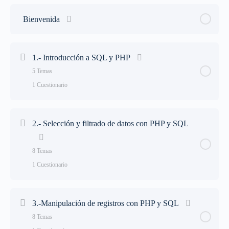
Bienvenida
1.- Introducción a SQL y PHP
5 Temas
1 Cuestionario
Lección Contenido
0% Completado
0/5 Steps
2.- Selección y filtrado de datos con PHP y SQL
1.1.- Configuración de SQL y PHP (MySQL)
8 Temas
1 Cuestionario
1.2.- Php y las extensiones para base de datos
Lección Contenido
0% Completado
0/8 Steps
1.3.- Uso de herramienta PHPMyAdmin
3.-Manipulación de registros con PHP y SQL
8 Temas
2.1.- Seleccionando datos con SELECT
1.4.- Ejecucion de sentencias SQL