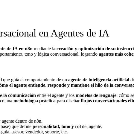
ersacional en Agentes de IA
nte de IA en n8n
mediante la
creación y optimización de su instrucc
portamiento, tono y lógica conversacional, logrando
agentes más coher
l
que guía el comportamiento de un
agente de inteligencia artificial
de
ómo el agente entiende, responde y mantiene el hilo de la conversa
e la comunicación
entre el agente y los
modelos de lenguaje
: cómo s
duce una
metodología práctica
para diseñar
flujos conversacionales efi
 agente dentro de n8n.
base) que define
personalidad, tono y rol
del agente.
 guía, asesor, vendedor, soporte, etc.