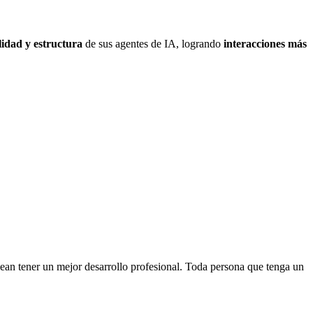
lidad y estructura
de sus agentes de IA, logrando
interacciones más
an tener un mejor desarrollo profesional. Toda persona que tenga un