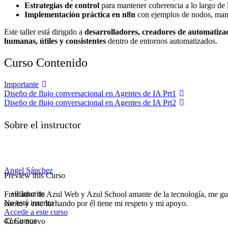
Estrategias de control
para mantener coherencia a lo largo de l
Implementación práctica en n8n
con ejemplos de nodos, man
Este taller está dirigido a
desarrolladores, creadores de automatizac
humanas, útiles y consistentes
dentro de entornos automatizados.
Curso Contenido
Importante
Diseño de flujo conversacional en Agentes de IA Prt1
Diseño de flujo conversacional en Agentes de IA Prt2
Sobre el instructor
Angel Sánchez
Preview this Curso
+8
Inscrito
Fundador de Azul Web y Azul School amante de la tecnología, me gust
No está inscrito
sueño y este luchando por él tiene mi respeto y mi apoyo.
Accede a este curso
42 Cursos
Curso nuevo