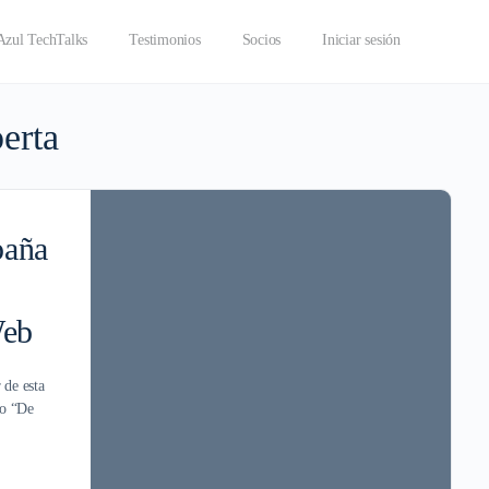
Azul TechTalks
Testimonios
Socios
Iniciar sesión
erta
paña
Web
 de esta
to “De